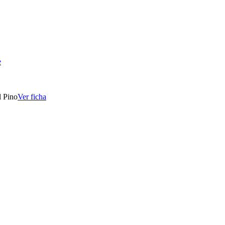
e
l Pino
Ver ficha