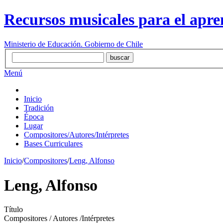
Recursos musicales para el apre
Ministerio de Educación. Gobierno de Chile
Menú
Inicio
Tradición
Época
Lugar
Compositores/Autores/Intérpretes
Bases Curriculares
Inicio
/
Compositores
/
Leng, Alfonso
Leng, Alfonso
Título
Compositores / Autores /Intérpretes