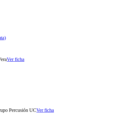
ta)
Vera
Ver ficha
Grupo Percusión UC
Ver ficha