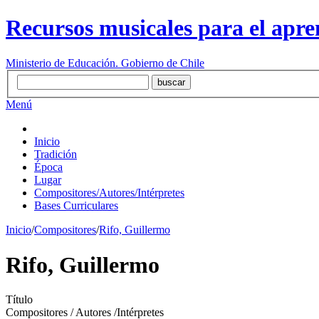
Recursos musicales para el apre
Ministerio de Educación. Gobierno de Chile
Menú
Inicio
Tradición
Época
Lugar
Compositores/Autores/Intérpretes
Bases Curriculares
Inicio
/
Compositores
/
Rifo, Guillermo
Rifo, Guillermo
Título
Compositores / Autores /Intérpretes