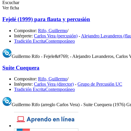
Escuchar
Ver ficha
Fejelé (1999) para flauta y percusión
Compositor:
Rifo, Guillermo
/
Intérprete:
Carlos Vera (percusión)
-
Alejandro Lavanderos (flau
Tradición Escrita
Contemporáneo
Guillermo Rifo - Fejele&#769; - Alejandro Lavanderos, Carlos 
Suite Cuequera
Compositor:
Rifo, Guillermo
/
Intérprete:
Carlos Vera (director)
-
Grupo de Percusión UC
Tradición Escrita
Contemporáneo
Guillermo Rifo (arreglo Carlos Vera) - Suite Cuequera (1976) 