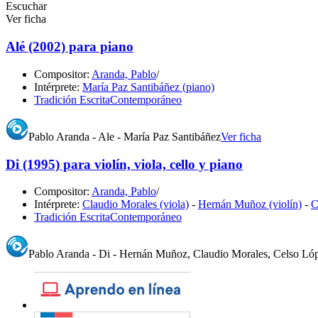
Escuchar
Ver ficha
Alé (2002) para piano
Compositor:
Aranda, Pablo
/
Intérprete:
María Paz Santibáñez (piano)
Tradición Escrita
Contemporáneo
Pablo Aranda - Ale - María Paz Santibáñez
Ver ficha
Di (1995) para violín, viola, cello y piano
Compositor:
Aranda, Pablo
/
Intérprete:
Claudio Morales (viola)
-
Hernán Muñoz (violín)
-
C
Tradición Escrita
Contemporáneo
Pablo Aranda - Di - Hernán Muñoz, Claudio Morales, Celso Lóp