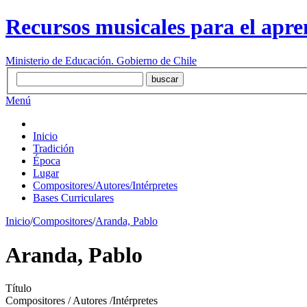
Recursos musicales para el apre
Ministerio de Educación. Gobierno de Chile
Menú
Inicio
Tradición
Época
Lugar
Compositores/Autores/Intérpretes
Bases Curriculares
Inicio
/
Compositores
/
Aranda, Pablo
Aranda, Pablo
Título
Compositores / Autores /Intérpretes