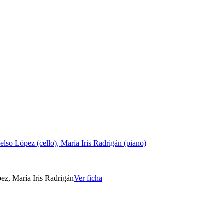
elso López (cello), María Iris Radrigán (piano)
ez, María Iris Radrigán
Ver ficha