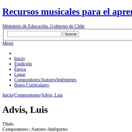
Recursos musicales para el apre
Ministerio de Educación. Gobierno de Chile
Menú
Inicio
Tradición
Época
Lugar
Compositores/Autores/Intérpretes
Bases Curriculares
Inicio
/
Compositores
/
Advis, Luis
Advis, Luis
Título
Compositores / Autores /Intérpretes