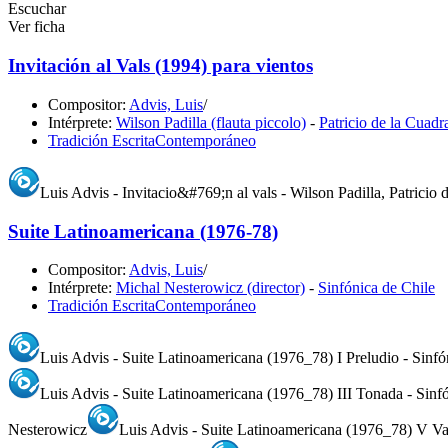
Escuchar
Ver ficha
Invitación al Vals (1994) para vientos
Compositor:
Advis, Luis
/
Intérprete:
Wilson Padilla (flauta piccolo)
-
Patricio de la Cuadra
Tradición Escrita
Contemporáneo
Luis Advis - Invitacio&#769;n al vals - Wilson Padilla, Patric
Suite Latinoamericana (1976-78)
Compositor:
Advis, Luis
/
Intérprete:
Michal Nesterowicz (director)
-
Sinfónica de Chile
Tradición Escrita
Contemporáneo
Luis Advis - Suite Latinoamericana (1976_78) I Preludio - Sinf
Luis Advis - Suite Latinoamericana (1976_78) III Tonada - Sin
Nesterowicz
Luis Advis - Suite Latinoamericana (1976_78) V Va