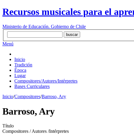
Recursos musicales para el apre
Ministerio de Educación. Gobierno de Chile
Menú
Inicio
Tradición
Época
Lugar
Compositores/Autores/Intérpretes
Bases Curriculares
Inicio
/
Compositores
/
Barroso, Ary
Barroso, Ary
Título
Compositores / Autores /Intérpretes