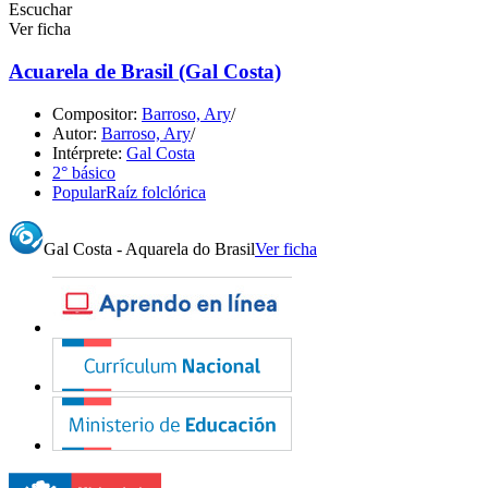
Escuchar
Ver ficha
Acuarela de Brasil (Gal Costa)
Compositor:
Barroso, Ary
/
Autor:
Barroso, Ary
/
Intérprete:
Gal Costa
2° básico
Popular
Raíz folclórica
Gal Costa - Aquarela do Brasil
Ver ficha