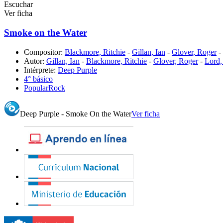
Escuchar
Ver ficha
Smoke on the Water
Compositor:
Blackmore, Ritchie
-
Gillan, Ian
-
Glover, Roger
-
Autor:
Gillan, Ian
-
Blackmore, Ritchie
-
Glover, Roger
-
Lord,
Intérprete:
Deep Purple
4° básico
Popular
Rock
Deep Purple - Smoke On the Water
Ver ficha