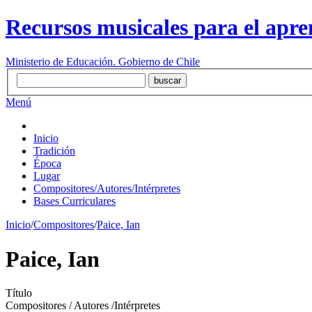
Recursos musicales para el apre
Ministerio de Educación. Gobierno de Chile
Menú
Inicio
Tradición
Época
Lugar
Compositores/Autores/Intérpretes
Bases Curriculares
Inicio
/
Compositores
/
Paice, Ian
Paice, Ian
Título
Compositores / Autores /Intérpretes