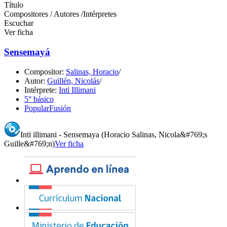
Título
Compositores / Autores /Intérpretes
Escuchar
Ver ficha
Sensemayá
Compositor:
Salinas, Horacio
/
Autor:
Guillén, Nicolás
/
Intérprete:
Inti Illimani
5° básico
Popular
Fusión
Inti illimani - Sensemaya (Horacio Salinas, Nicola&#769;s
Guille&#769;n)
Ver ficha