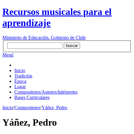
Recursos musicales para el
aprendizaje
Ministerio de Educación. Gobierno de Chile
Menú
Inicio
Tradición
Época
Lugar
Compositores/Autores/Intérpretes
Bases Curriculares
Inicio
/
Compositores
/
Yáñez, Pedro
Yáñez, Pedro