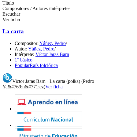
Título
Compositores / Autores /Intérpretes
Escuchar
Ver ficha
La carta
Compositor:
Yáñez, Pedro
/
Autor:
Yáñez, Pedro
/
Intérprete:
Víctor Jaras Barn
1° básico
Popular
Raíz folclórica
Victor Jaras Barn - La carta (polka) (Pedro
Ya&#769;n&#771;ez)
Ver ficha