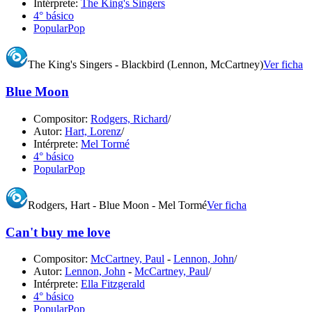
Intérprete:
The King's Singers
4° básico
Popular
Pop
The King's Singers - Blackbird (Lennon, McCartney)
Ver ficha
Blue Moon
Compositor:
Rodgers, Richard
/
Autor:
Hart, Lorenz
/
Intérprete:
Mel Tormé
4° básico
Popular
Pop
Rodgers, Hart - Blue Moon - Mel Tormé
Ver ficha
Can't buy me love
Compositor:
McCartney, Paul
-
Lennon, John
/
Autor:
Lennon, John
-
McCartney, Paul
/
Intérprete:
Ella Fitzgerald
4° básico
Popular
Pop