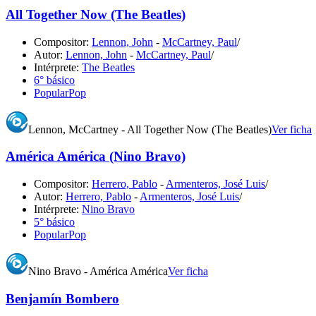
All Together Now (The Beatles)
Compositor:
Lennon, John
-
McCartney, Paul
/
Autor:
Lennon, John
-
McCartney, Paul
/
Intérprete:
The Beatles
6° básico
Popular
Pop
Lennon, McCartney - All Together Now (The Beatles)
Ver ficha
América América (Nino Bravo)
Compositor:
Herrero, Pablo
-
Armenteros, José Luis
/
Autor:
Herrero, Pablo
-
Armenteros, José Luis
/
Intérprete:
Nino Bravo
5° básico
Popular
Pop
Nino Bravo - América América
Ver ficha
Benjamín Bombero