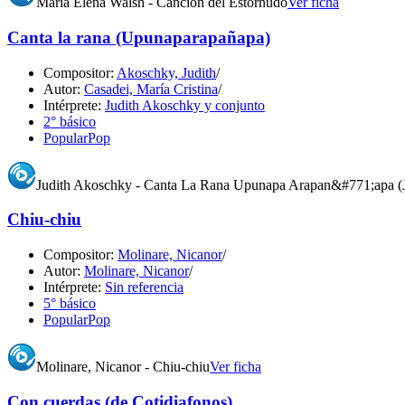
María Elena Walsh - Canción del Estornudo
Ver ficha
Canta la rana (Upunaparapañapa)
Compositor:
Akoschky, Judith
/
Autor:
Casadei, María Cristina
/
Intérprete:
Judith Akoschky y conjunto
2° básico
Popular
Pop
Judith Akoschky - Canta La Rana Upunapa Arapan&#771;apa (J
Chiu-chiu
Compositor:
Molinare, Nicanor
/
Autor:
Molinare, Nicanor
/
Intérprete:
Sin referencia
5° básico
Popular
Pop
Molinare, Nicanor - Chiu-chiu
Ver ficha
Con cuerdas (de Cotidiafonos)