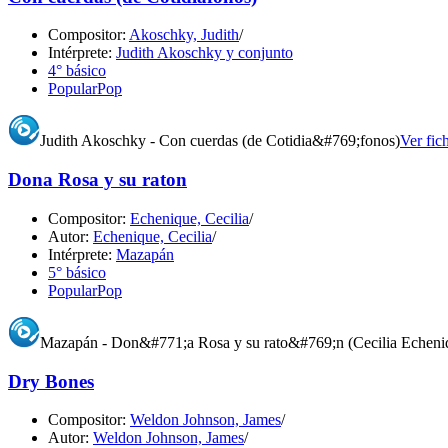
Compositor:
Akoschky, Judith
/
Intérprete:
Judith Akoschky y conjunto
4° básico
Popular
Pop
Judith Akoschky - Con cuerdas (de Cotidia&#769;fonos)
Ver fic
Dona Rosa y su raton
Compositor:
Echenique, Cecilia
/
Autor:
Echenique, Cecilia
/
Intérprete:
Mazapán
5° básico
Popular
Pop
Mazapán - Don&#771;a Rosa y su rato&#769;n (Cecilia Echeni
Dry Bones
Compositor:
Weldon Johnson, James
/
Autor:
Weldon Johnson, James
/