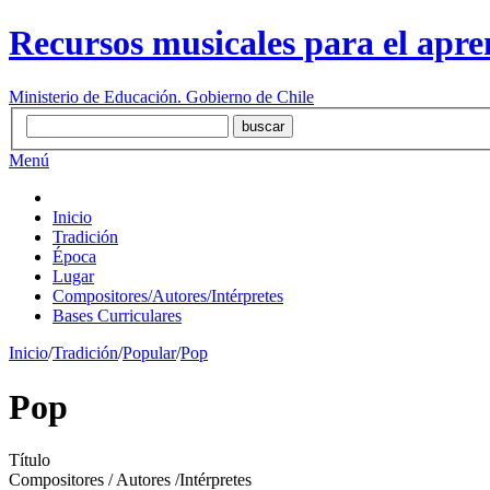
Recursos musicales para el apre
Ministerio de Educación. Gobierno de Chile
Menú
Inicio
Tradición
Época
Lugar
Compositores/Autores/Intérpretes
Bases Curriculares
Inicio
/
Tradición
/
Popular
/
Pop
Pop
Título
Compositores / Autores /Intérpretes