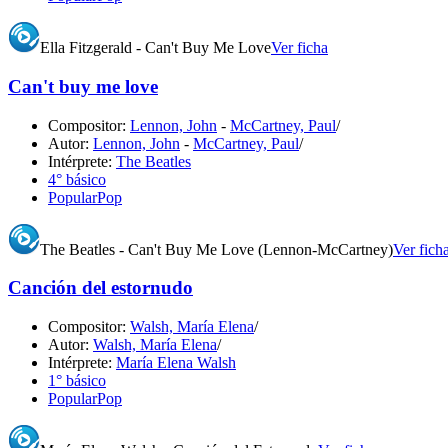
Ella Fitzgerald - Can't Buy Me Love
Ver ficha
Can't buy me love
Compositor:
Lennon, John
-
McCartney, Paul
/
Autor:
Lennon, John
-
McCartney, Paul
/
Intérprete:
The Beatles
4° básico
Popular
Pop
The Beatles - Can't Buy Me Love (Lennon-McCartney)
Ver fich
Canción del estornudo
Compositor:
Walsh, María Elena
/
Autor:
Walsh, María Elena
/
Intérprete:
María Elena Walsh
1° básico
Popular
Pop