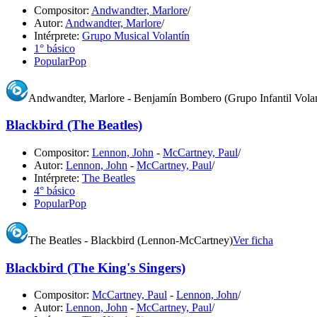
Compositor:
Andwandter, Marlore
/
Autor:
Andwandter, Marlore
/
Intérprete:
Grupo Musical Volantín
1° básico
Popular
Pop
Andwandter, Marlore - Benjamín Bombero (Grupo Infantil Volan
Blackbird (The Beatles)
Compositor:
Lennon, John
-
McCartney, Paul
/
Autor:
Lennon, John
-
McCartney, Paul
/
Intérprete:
The Beatles
4° básico
Popular
Pop
The Beatles - Blackbird (Lennon-McCartney)
Ver ficha
Blackbird (The King's Singers)
Compositor:
McCartney, Paul
-
Lennon, John
/
Autor:
Lennon, John
-
McCartney, Paul
/