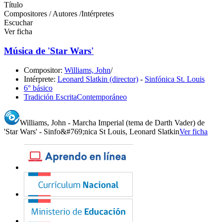
Título
Compositores / Autores /Intérpretes
Escuchar
Ver ficha
Música de 'Star Wars'
Compositor:
Williams, John
/
Intérprete:
Leonard Slatkin (director)
-
Sinfónica St. Louis
6° básico
Tradición Escrita
Contemporáneo
Williams, John - Marcha Imperial (tema de Darth Vader) de
'Star Wars' - Sinfo&#769;nica St Louis, Leonard Slatkin
Ver ficha