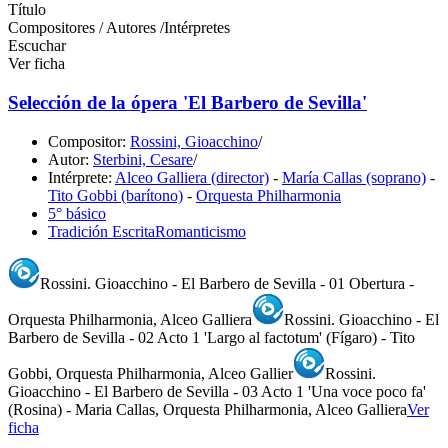
Título
Compositores / Autores /Intérpretes
Escuchar
Ver ficha
Selección de la ópera 'El Barbero de Sevilla'
Compositor:
Rossini, Gioacchino
/
Autor:
Sterbini, Cesare
/
Intérprete:
Alceo Galliera (director)
-
María Callas (soprano)
-
Tito Gobbi (barítono)
-
Orquesta Philharmonia
5° básico
Tradición Escrita
Romanticismo
Rossini. Gioacchino - El Barbero de Sevilla - 01 Obertura -
Orquesta Philharmonia, Alceo Galliera
Rossini. Gioacchino - El
Barbero de Sevilla - 02 Acto 1 'Largo al factotum' (Fígaro) - Tito
Gobbi, Orquesta Philharmonia, Alceo Gallier
Rossini.
Gioacchino - El Barbero de Sevilla - 03 Acto 1 'Una voce poco fa'
(Rosina) - Maria Callas, Orquesta Philharmonia, Alceo Galliera
Ver
ficha