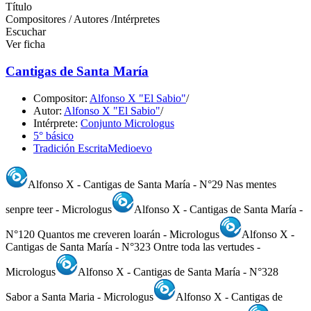
Título
Compositores / Autores /Intérpretes
Escuchar
Ver ficha
Cantigas de Santa María
Compositor:
Alfonso X "El Sabio"
/
Autor:
Alfonso X "El Sabio"
/
Intérprete:
Conjunto Micrologus
5° básico
Tradición Escrita
Medioevo
Alfonso X - Cantigas de Santa María - N°29 Nas mentes
senpre teer - Micrologus
Alfonso X - Cantigas de Santa María -
N°120 Quantos me creveren loarán - Micrologus
Alfonso X -
Cantigas de Santa María - N°323 Ontre toda las vertudes -
Micrologus
Alfonso X - Cantigas de Santa María - N°328
Sabor a Santa Maria - Micrologus
Alfonso X - Cantigas de