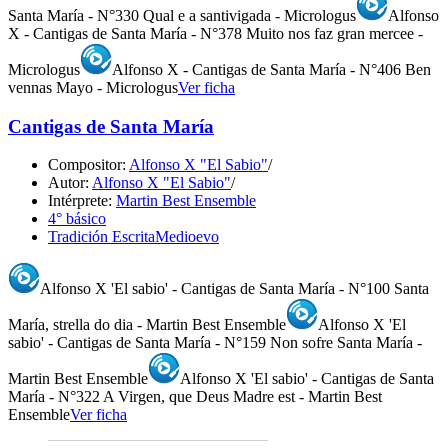
Santa María - N°330 Qual e a santivigada - Micrologus
Alfonso
X - Cantigas de Santa María - N°378 Muito nos faz gran mercee -
Micrologus
Alfonso X - Cantigas de Santa María - N°406 Ben
vennas Mayo - Micrologus
Ver ficha
Cantigas de Santa María
Compositor:
Alfonso X "El Sabio"
/
Autor:
Alfonso X "El Sabio"
/
Intérprete:
Martin Best Ensemble
4° básico
Tradición Escrita
Medioevo
Alfonso X 'El sabio' - Cantigas de Santa María - N°100 Santa
María, strella do dia - Martin Best Ensemble
Alfonso X 'El
sabio' - Cantigas de Santa María - N°159 Non sofre Santa María -
Martin Best Ensemble
Alfonso X 'El sabio' - Cantigas de Santa
María - N°322 A Virgen, que Deus Madre est - Martin Best
Ensemble
Ver ficha