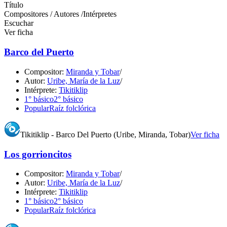
Título
Compositores / Autores /Intérpretes
Escuchar
Ver ficha
Barco del Puerto
Compositor:
Miranda y Tobar
/
Autor:
Uribe, María de la Luz
/
Intérprete:
Tikitiklip
1° básico
2° básico
Popular
Raíz folclórica
Tikitiklip - Barco Del Puerto (Uribe, Miranda, Tobar)
Ver ficha
Los gorrioncitos
Compositor:
Miranda y Tobar
/
Autor:
Uribe, María de la Luz
/
Intérprete:
Tikitiklip
1° básico
2° básico
Popular
Raíz folclórica