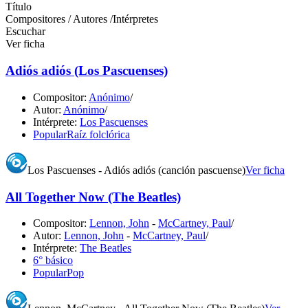
Título
Compositores / Autores /Intérpretes
Escuchar
Ver ficha
Adiós adiós (Los Pascuenses)
Compositor:
Anónimo
/
Autor:
Anónimo
/
Intérprete:
Los Pascuenses
Popular
Raíz folclórica
Los Pascuenses - Adiós adiós (canción pascuense)
Ver ficha
All Together Now (The Beatles)
Compositor:
Lennon, John
-
McCartney, Paul
/
Autor:
Lennon, John
-
McCartney, Paul
/
Intérprete:
The Beatles
6° básico
Popular
Pop