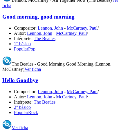
Lennon, McCartney - All Together Now (The Beatles)
Ver
ficha
Good morning, good morning
Compositor:
Lennon, John
-
McCartney, Paul
/
Autor:
Lennon, John
-
McCartney, Paul
/
Intérprete:
The Beatles
1° básico
Popular
Pop
The Beatles - Good Morning Good Morning (Lennon,
McCartney)
Ver ficha
Hello Goodbye
Compositor:
Lennon, John
-
McCartney, Paul
/
Autor:
Lennon, John
-
McCartney, Paul
/
Intérprete:
The Beatles
2° básico
Popular
Rock
Ver ficha