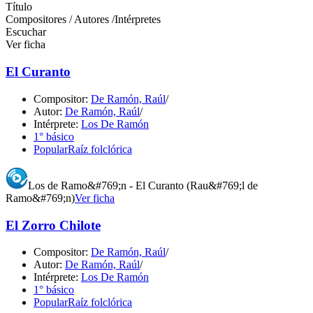
Título
Compositores / Autores /Intérpretes
Escuchar
Ver ficha
El Curanto
Compositor:
De Ramón, Raúl
/
Autor:
De Ramón, Raúl
/
Intérprete:
Los De Ramón
1° básico
Popular
Raíz folclórica
Los de Ramo&#769;n - El Curanto (Rau&#769;l de
Ramo&#769;n)
Ver ficha
El Zorro Chilote
Compositor:
De Ramón, Raúl
/
Autor:
De Ramón, Raúl
/
Intérprete:
Los De Ramón
1° básico
Popular
Raíz folclórica