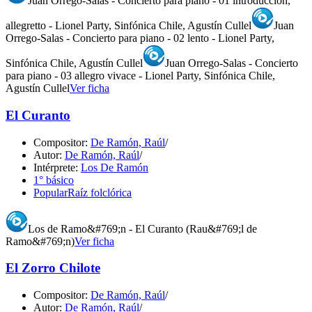
Juan Orrego-Salas - Concierto para piano - 01 introducción,
allegretto - Lionel Party, Sinfónica Chile, Agustín Cullel
Juan
Orrego-Salas - Concierto para piano - 02 lento - Lionel Party,
Sinfónica Chile, Agustín Cullel
Juan Orrego-Salas - Concierto
para piano - 03 allegro vivace - Lionel Party, Sinfónica Chile,
Agustín Cullel
Ver ficha
El Curanto
Compositor:
De Ramón, Raúl
/
Autor:
De Ramón, Raúl
/
Intérprete:
Los De Ramón
1° básico
Popular
Raíz folclórica
Los de Ramo&#769;n - El Curanto (Rau&#769;l de
Ramo&#769;n)
Ver ficha
El Zorro Chilote
Compositor:
De Ramón, Raúl
/
Autor:
De Ramón, Raúl
/