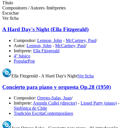
Título
Compositores / Autores /Intérpretes
Escuchar
Ver ficha
A Hard Day's Night (Ella Fitzgerald)
Compositor:
Lennon, John
-
McCartney, Paul
/
Autor:
Lennon, John
-
McCartney, Paul
/
Intérprete:
Ella Fitzgerald
4° básico
Popular
Pop
Ella Fitzgerald - A Hard Day's Night
Ver ficha
Concierto para piano y orquesta Op.28 (1950)
Compositor:
Orrego-Salas, Juan
/
Intérprete:
Agustín Cullel (director)
-
Lionel Party (piano)
-
Sinfónica de Chile
Tradición Escrita
Contemporáneo