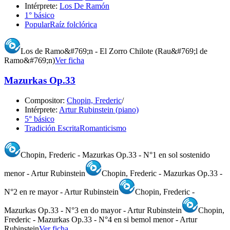
Intérprete:
Los De Ramón
1° básico
Popular
Raíz folclórica
Los de Ramo&#769;n - El Zorro Chilote (Rau&#769;l de
Ramo&#769;n)
Ver ficha
Mazurkas Op.33
Compositor:
Chopin, Frederic
/
Intérprete:
Artur Rubinstein (piano)
5° básico
Tradición Escrita
Romanticismo
Chopin, Frederic - Mazurkas Op.33 - N°1 en sol sostenido
menor - Artur Rubinstein
Chopin, Frederic - Mazurkas Op.33 -
N°2 en re mayor - Artur Rubinstein
Chopin, Frederic -
Mazurkas Op.33 - N°3 en do mayor - Artur Rubinstein
Chopin,
Frederic - Mazurkas Op.33 - N°4 en si bemol menor - Artur
Rubinstein
Ver ficha