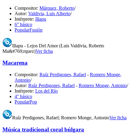
Compositor:
Márquez, Roberto
/
Autor:
Valdivia, Luis Alberto
/
Intérprete:
Illapu
6° básico
Popular
Fusión
Illapu - Lejos Del Amor (Luis Valdivia, Roberto
Ma&#769;rquez)
Ver ficha
Macarena
Compositor:
Ruíz Perdigones, Rafael
-
Romero Monge,
Antonio
/
Autor:
Ruíz Perdigones, Rafael
-
Romero Monge, Antonio
/
Intérprete:
Los del Río
4° básico
Popular
Pop
Ruíz Perdigones, Rafael; Romero Monge, Antonio
Ver ficha
Música tradicional coral búlgara