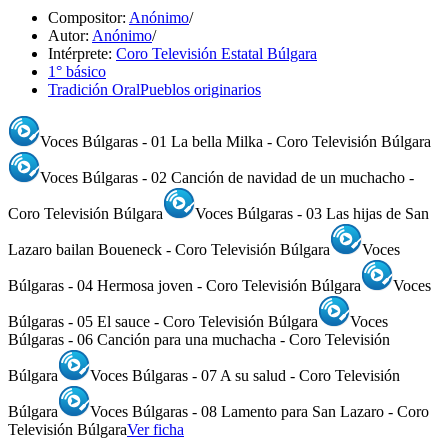
Compositor:
Anónimo
/
Autor:
Anónimo
/
Intérprete:
Coro Televisión Estatal Búlgara
1° básico
Tradición Oral
Pueblos originarios
Voces Búlgaras - 01 La bella Milka - Coro Televisión Búlgara
Voces Búlgaras - 02 Canción de navidad de un muchacho -
Coro Televisión Búlgara
Voces Búlgaras - 03 Las hijas de San
Lazaro bailan Boueneck - Coro Televisión Búlgara
Voces
Búlgaras - 04 Hermosa joven - Coro Televisión Búlgara
Voces
Búlgaras - 05 El sauce - Coro Televisión Búlgara
Voces
Búlgaras - 06 Canción para una muchacha - Coro Televisión
Búlgara
Voces Búlgaras - 07 A su salud - Coro Televisión
Búlgara
Voces Búlgaras - 08 Lamento para San Lazaro - Coro
Televisión Búlgara
Ver ficha