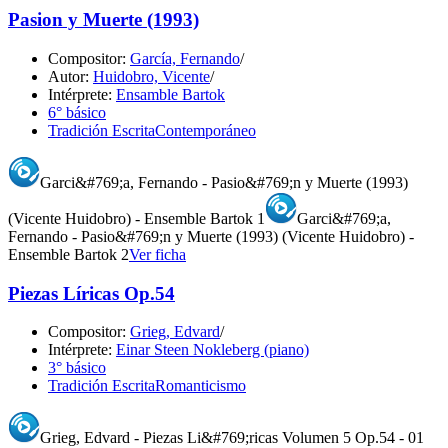
Pasion y Muerte (1993)
Compositor:
García, Fernando
/
Autor:
Huidobro, Vicente
/
Intérprete:
Ensamble Bartok
6° básico
Tradición Escrita
Contemporáneo
Garci&#769;a, Fernando - Pasio&#769;n y Muerte (1993)
(Vicente Huidobro) - Ensemble Bartok 1
Garci&#769;a,
Fernando - Pasio&#769;n y Muerte (1993) (Vicente Huidobro) -
Ensemble Bartok 2
Ver ficha
Piezas Líricas Op.54
Compositor:
Grieg, Edvard
/
Intérprete:
Einar Steen Nokleberg (piano)
3° básico
Tradición Escrita
Romanticismo
Grieg, Edvard - Piezas Li&#769;ricas Volumen 5 Op.54 - 01