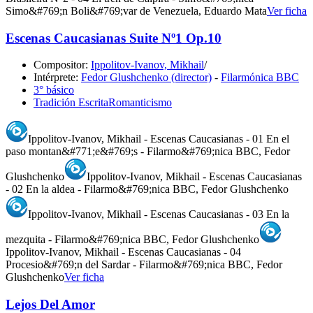
Simo&#769;n Boli&#769;var de Venezuela, Eduardo Mata
Ver ficha
Escenas Caucasianas Suite Nº1 Op.10
Compositor:
Ippolitov-Ivanov, Mikhail
/
Intérprete:
Fedor Glushchenko (director)
-
Filarmónica BBC
3° básico
Tradición Escrita
Romanticismo
Ippolitov-Ivanov, Mikhail - Escenas Caucasianas - 01 En el
paso montan&#771;e&#769;s - Filarmo&#769;nica BBC, Fedor
Glushchenko
Ippolitov-Ivanov, Mikhail - Escenas Caucasianas
- 02 En la aldea - Filarmo&#769;nica BBC, Fedor Glushchenko
Ippolitov-Ivanov, Mikhail - Escenas Caucasianas - 03 En la
mezquita - Filarmo&#769;nica BBC, Fedor Glushchenko
Ippolitov-Ivanov, Mikhail - Escenas Caucasianas - 04
Procesio&#769;n del Sardar - Filarmo&#769;nica BBC, Fedor
Glushchenko
Ver ficha
Lejos Del Amor