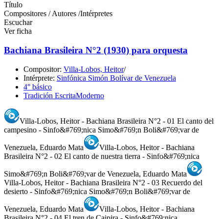
Título
Compositores / Autores /Intérpretes
Escuchar
Ver ficha
Bachiana Brasileira N°2 (1930) para orquesta
Compositor:
Villa-Lobos, Heitor
/
Intérprete:
Sinfónica Simón Bolívar de Venezuela
4° básico
Tradición Escrita
Moderno
Villa-Lobos, Heitor - Bachiana Brasileira N°2 - 01 El canto del
campesino - Sinfo&#769;nica Simo&#769;n Boli&#769;var de
Venezuela, Eduardo Mata
Villa-Lobos, Heitor - Bachiana
Brasileira N°2 - 02 El canto de nuestra tierra - Sinfo&#769;nica
Simo&#769;n Boli&#769;var de Venezuela, Eduardo Mata
Villa-Lobos, Heitor - Bachiana Brasileira N°2 - 03 Recuerdo del
desierto - Sinfo&#769;nica Simo&#769;n Boli&#769;var de
Venezuela, Eduardo Mata
Villa-Lobos, Heitor - Bachiana
Brasileira N°2 - 04 El tren de Caipira - Sinfo&#769;nica