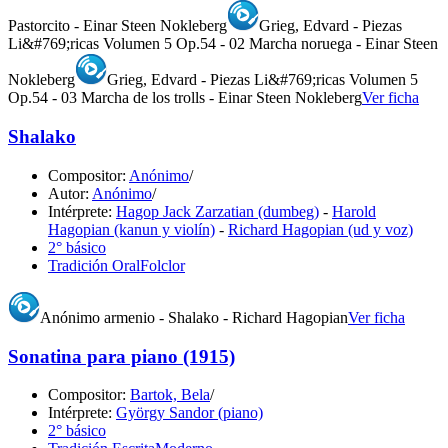
Pastorcito - Einar Steen Nokleberg
Grieg, Edvard - Piezas
Li&#769;ricas Volumen 5 Op.54 - 02 Marcha noruega - Einar Steen
Nokleberg
Grieg, Edvard - Piezas Li&#769;ricas Volumen 5
Op.54 - 03 Marcha de los trolls - Einar Steen Nokleberg
Ver ficha
Shalako
Compositor:
Anónimo
/
Autor:
Anónimo
/
Intérprete:
Hagop Jack Zarzatian (dumbeg)
-
Harold
Hagopian (kanun y violín)
-
Richard Hagopian (ud y voz)
2° básico
Tradición Oral
Folclor
Anónimo armenio - Shalako - Richard Hagopian
Ver ficha
Sonatina para piano (1915)
Compositor:
Bartok, Bela
/
Intérprete:
György Sandor (piano)
2° básico