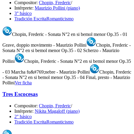
Compositor:
Chopin, Frederic
/
Intérprete:
Maurizio Pollini (piano)
3° básico
Tradición Escrita
Romanticismo
Chopin, Frederic - Sonata N°2 en si bemol menor Op.35 - 01
Grave, doppio movimento - Maurizio Pollini
Chopin, Frederic -
Sonata N°2 en si bemol menor Op.35 - 02 Scherzo - Maurizio
Pollini
Chopin, Frederic - Sonata N°2 en si bemol menor Op.35
- 03 Marcha fu&#769;nebre - Maurizio Pollini
Chopin, Frederic
- Sonata N°2 en si bemol menor Op.35 - 04 Final, presto - Maurizio
Pollini
Ver ficha
Tres Escocesas
Compositor:
Chopin, Frederic
/
Intérprete:
Nikita Magaloff (piano)
2° básico
Tradición Escrita
Romanticismo