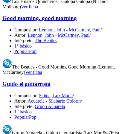
Los Huasos Quincheros - Galopa Galopa (Nicanor
Molinare)
Ver ficha
Good morning, good morning
Compositor:
Lennon, John
-
McCartney, Paul
/
Autor:
Lennon, John
-
McCartney, Paul
/
Intérprete:
The Beatles
1° básico
Popular
Pop
The Beatles - Good Morning Good Morning (Lennon,
McCartney)
Ver ficha
Guido el guitarrista
Compositor:
Saitua, Luz María
/
Autor:
Acuarela
-
Silabario Colorín
/
Intérprete:
Grupo Acuarela
1° básico
Popular
Pop
Grupo Acuarela - Guido el guitarrista (Luz Mari&#769;a