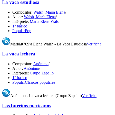
La vaca estudiosa
Compositor:
Walsh, María Elena
/
Autor:
Walsh, María Elena
/
Intérprete:
María Elena Walsh
1° básico
Popular
Pop
Mari&#769;a Elena Walsh - La Vaca Estudiosa
Ver ficha
La vaca lechera
Compositor:
Anónimo
/
Autor:
Anónimo
/
Intérprete:
Grupo Zapallo
1° básico
Popular
Clásicos populares
Anónimo - La vaca lechera (Grupo Zapallo)
Ver ficha
Los burritos mexicanos