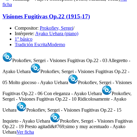
ficha
Visiones Fugitivas Op.22 (1915-17)
Compositor:
Prokofiev, Sergei
/
Intérprete:
Ayako Uehara (piano)
1° básico
Tradición Escrita
Moderno
Prokofiev, Sergei - Visiones Fugitivas Op.22 - 03 Allegretto -
Ayako Uehara
Prokofiev, Sergei - Visiones Fugitivas Op.22 -
05 Molto giocoso - Ayako Uehara
Prokofiev, Sergei - Visiones
Fugitivas Op.22 - 06 Con eleganza - Ayako Uehara
Prokofiev,
Sergei - Visiones Fugitivas Op.22 - 10 Ridicolosamente - Ayako
Uehara
Prokofiev, Sergei - Visiones Fugitivas Op.22 - 15
Inquieto - Ayako Uehara
Prokofiev, Sergei - Visiones Fugitivas
Op.22 - 19 Presto agitadi&#769;simo y muy acentuado - Ayako
Uehara
Ver ficha