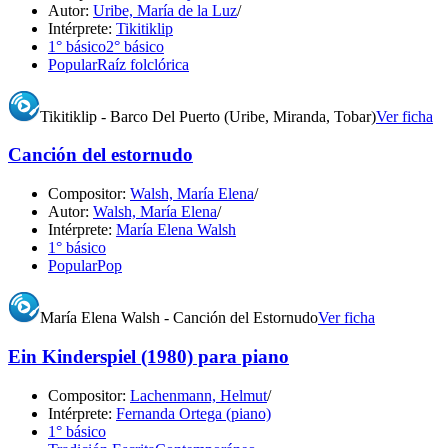
Autor:
Uribe, María de la Luz
/
Intérprete:
Tikitiklip
1° básico
2° básico
Popular
Raíz folclórica
Tikitiklip - Barco Del Puerto (Uribe, Miranda, Tobar)
Ver ficha
Canción del estornudo
Compositor:
Walsh, María Elena
/
Autor:
Walsh, María Elena
/
Intérprete:
María Elena Walsh
1° básico
Popular
Pop
María Elena Walsh - Canción del Estornudo
Ver ficha
Ein Kinderspiel (1980) para piano
Compositor:
Lachenmann, Helmut
/
Intérprete:
Fernanda Ortega (piano)
1° básico