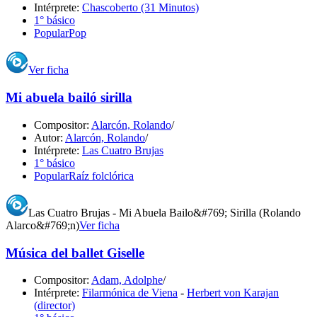
Intérprete:
Chascoberto (31 Minutos)
1° básico
Popular
Pop
Ver ficha
Mi abuela bailó sirilla
Compositor:
Alarcón, Rolando
/
Autor:
Alarcón, Rolando
/
Intérprete:
Las Cuatro Brujas
1° básico
Popular
Raíz folclórica
Las Cuatro Brujas - Mi Abuela Bailo&#769; Sirilla (Rolando
Alarco&#769;n)
Ver ficha
Música del ballet Giselle
Compositor:
Adam, Adolphe
/
Intérprete:
Filarmónica de Viena
-
Herbert von Karajan
(director)