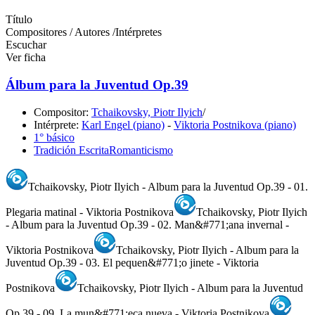
Título
Compositores / Autores /Intérpretes
Escuchar
Ver ficha
Álbum para la Juventud Op.39
Compositor:
Tchaikovsky, Piotr Ilyich
/
Intérprete:
Karl Engel (piano)
-
Viktoria Postnikova (piano)
1° básico
Tradición Escrita
Romanticismo
Tchaikovsky, Piotr Ilyich - Album para la Juventud Op.39 - 01.
Plegaria matinal - Viktoria Postnikova
Tchaikovsky, Piotr Ilyich
- Album para la Juventud Op.39 - 02. Man&#771;ana invernal -
Viktoria Postnikova
Tchaikovsky, Piotr Ilyich - Album para la
Juventud Op.39 - 03. El pequen&#771;o jinete - Viktoria
Postnikova
Tchaikovsky, Piotr Ilyich - Album para la Juventud
Op.39 - 09. La mun&#771;eca nueva - Viktoria Postnikova