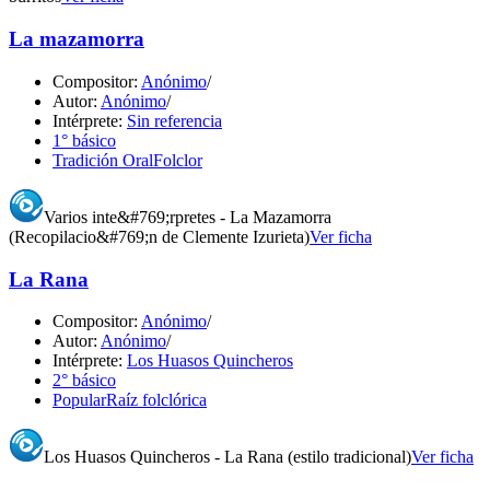
La mazamorra
Compositor:
Anónimo
/
Autor:
Anónimo
/
Intérprete:
Sin referencia
1° básico
Tradición Oral
Folclor
Varios inte&#769;rpretes - La Mazamorra
(Recopilacio&#769;n de Clemente Izurieta)
Ver ficha
La Rana
Compositor:
Anónimo
/
Autor:
Anónimo
/
Intérprete:
Los Huasos Quincheros
2° básico
Popular
Raíz folclórica
Los Huasos Quincheros - La Rana (estilo tradicional)
Ver ficha