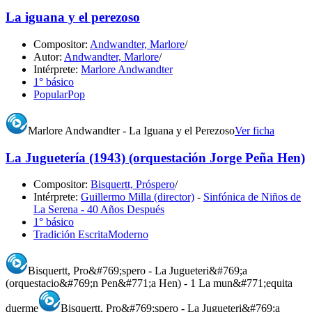
La iguana y el perezoso
Compositor:
Andwandter, Marlore
/
Autor:
Andwandter, Marlore
/
Intérprete:
Marlore Andwandter
1° básico
Popular
Pop
Marlore Andwandter - La Iguana y el Perezoso
Ver ficha
La Juguetería (1943) (orquestación Jorge Peña Hen)
Compositor:
Bisquertt, Próspero
/
Intérprete:
Guillermo Milla (director)
-
Sinfónica de Niños de
La Serena - 40 Años Después
1° básico
Tradición Escrita
Moderno
Bisquertt, Pro&#769;spero - La Jugueteri&#769;a
(orquestacio&#769;n Pen&#771;a Hen) - 1 La mun&#771;equita
duerme
Bisquertt, Pro&#769;spero - La Jugueteri&#769;a