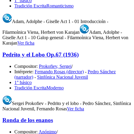
1° básico
Tradición Escrita
Romanticismo
Adam, Adolphe - Giselle Act 1 - 01 Introduccioìn -
Filarmoìnica Viena, Herbert von Karajan
Adam, Adolphe -
Giselle Act 1 - 10 Galop general - Filarmoìnica Viena, Herbert von
Karajan
Ver ficha
Pedrito y el Lobo Op.67 (1936)
Compositor:
Prokofiev, Sergei
/
Intérprete:
Fernando Rosas (director)
-
Pedro Sánchez
(narrador)
-
Sinfónica Nacional Juvenil
1° básico
Tradición Escrita
Moderno
Sergei Prokofiev - Pedrito y el lobo - Pedro Sánchez, Sinfónica
Nacional Juvenil, Fernando Rosas
Ver ficha
Ronda de los enanos
Compositor:
Anónimo
/