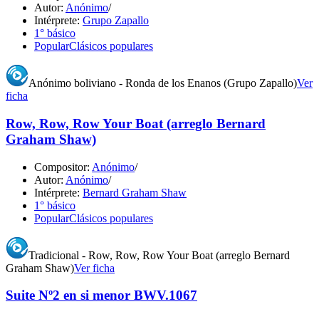
Autor:
Anónimo
/
Intérprete:
Grupo Zapallo
1° básico
Popular
Clásicos populares
Anónimo boliviano - Ronda de los Enanos (Grupo Zapallo)
Ver
ficha
Row, Row, Row Your Boat (arreglo Bernard
Graham Shaw)
Compositor:
Anónimo
/
Autor:
Anónimo
/
Intérprete:
Bernard Graham Shaw
1° básico
Popular
Clásicos populares
Tradicional - Row, Row, Row Your Boat (arreglo Bernard
Graham Shaw)
Ver ficha
Suite Nº2 en si menor BWV.1067