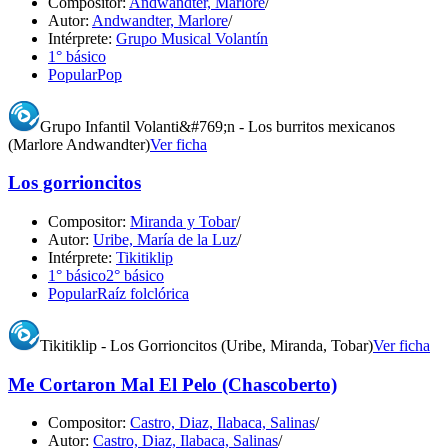
Compositor:
Andwandter, Marlore
/
Autor:
Andwandter, Marlore
/
Intérprete:
Grupo Musical Volantín
1° básico
Popular
Pop
Grupo Infantil Volanti&#769;n - Los burritos mexicanos
(Marlore Andwandter)
Ver ficha
Los gorrioncitos
Compositor:
Miranda y Tobar
/
Autor:
Uribe, María de la Luz
/
Intérprete:
Tikitiklip
1° básico
2° básico
Popular
Raíz folclórica
Tikitiklip - Los Gorrioncitos (Uribe, Miranda, Tobar)
Ver ficha
Me Cortaron Mal El Pelo (Chascoberto)
Compositor:
Castro, Diaz, Ilabaca, Salinas
/
Autor:
Castro, Diaz, Ilabaca, Salinas
/