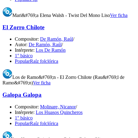
Mari&#769;a Elena Walsh - Twist Del Mono Liso
Ver ficha
El Zorro Chilote
Compositor:
De Ramón, Raúl
/
Autor:
De Ramón, Raúl
/
Intérprete:
Los De Ramón
1° básico
Popular
Raíz folclórica
Los de Ramo&#769;n - El Zorro Chilote (Rau&#769;l de
Ramo&#769;n)
Ver ficha
Galopa Galopa
Compositor:
Molinare, Nicanor
/
Intérprete:
Los Huasos Quincheros
1° básico
Popular
Raíz folclórica