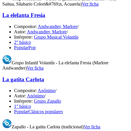
Saitua, Silabario Colori&#769;n, Acuarela)
Ver ficha
La elefanta Fresia
Compositor:
Andwandter, Marlore
/
Autor:
Andwandter, Marlore
/
Intérprete:
Grupo Musical Volantín
2° básico
Popular
Pop
Grupo Infantil Volantín - La elefanta Fresia (Marlore
Andwandter)
Ver ficha
La gatita Carlota
Compositor:
Anónimo
/
Autor:
Anónimo
/
Intérprete:
Grupo Zapallo
1° básico
Popular
Clásicos populares
Zapallo - La gatita Carlota (tradicional)
Ver ficha