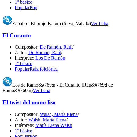
1° básico
Popular
Pop
Zapallo - El brujo Kalum (Silva, Valjalo)
Ver ficha
El Curanto
Compositor:
De Ramón, Raúl
/
Autor:
De Ramón, Raúl
/
Intérprete:
Los De Ramón
1° básico
Popular
Raíz folclórica
Los de Ramo&#769;n - El Curanto (Rau&#769;l de
Ramo&#769;n)
Ver ficha
El twist del mono liso
Compositor:
Walsh, María Elena
/
Autor:
Walsh, María Elena
/
Intérprete:
María Elena Walsh
1° básico
Popular
Pop