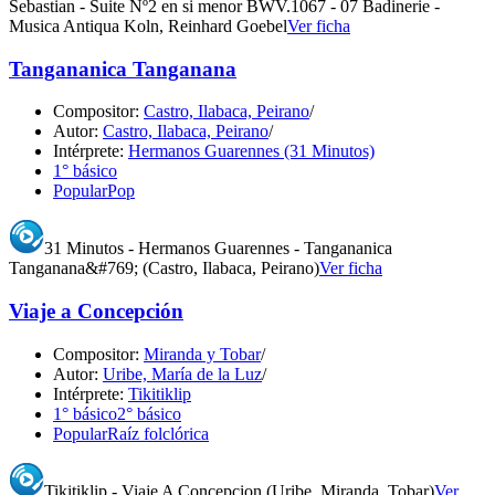
Sebastian - Suite Nº2 en si menor BWV.1067 - 07 Badinerie -
Musica Antiqua Koln, Reinhard Goebel
Ver ficha
Tangananica Tanganana
Compositor:
Castro, Ilabaca, Peirano
/
Autor:
Castro, Ilabaca, Peirano
/
Intérprete:
Hermanos Guarennes (31 Minutos)
1° básico
Popular
Pop
31 Minutos - Hermanos Guarennes - Tangananica
Tanganana&#769; (Castro, Ilabaca, Peirano)
Ver ficha
Viaje a Concepción
Compositor:
Miranda y Tobar
/
Autor:
Uribe, María de la Luz
/
Intérprete:
Tikitiklip
1° básico
2° básico
Popular
Raíz folclórica
Tikitiklip - Viaje A Concepcion (Uribe, Miranda, Tobar)
Ver