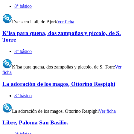
8° básico
I’ve seen it all, de Bjork
Ver ficha
K’isa para quena, dos zampoñas y piccolo, de S.
Torre
8° básico
K’isa para quena, dos zampoñas y piccolo, de S. Torre
Ver
ficha
La adoración de los magos, Ottorino Respighi
8° básico
La adoración de los magos, Ottorino Respighi
Ver ficha
Libre, Paloma San Basilio.